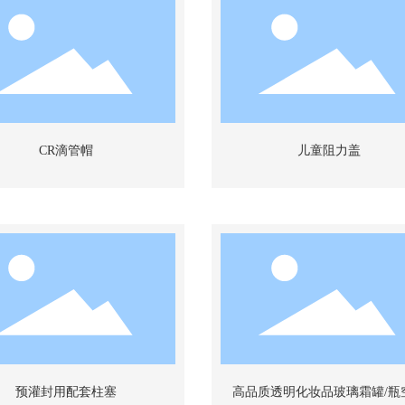
CR滴管帽
儿童阻力盖
预灌封用配套柱塞
高品质透明化妆品玻璃霜罐/瓶