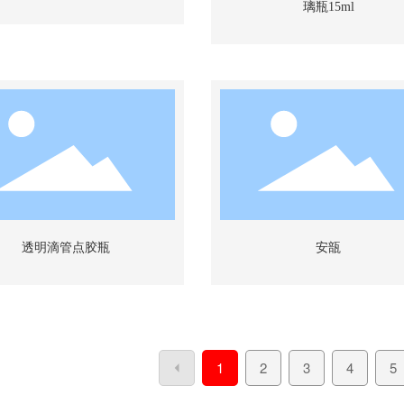
璃瓶15ml
透明滴管点胶瓶
安瓿
1
2
3
4
5